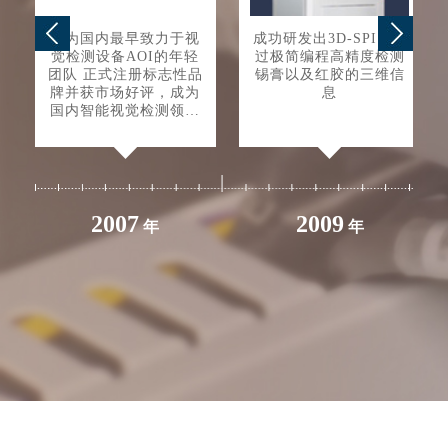
成为国内最早致力于视
成功研发出3D-SPI，通
觉检测设备AOI的年轻
过极简编程高精度检测
团队 正式注册标志性品
锡膏以及红胶的三维信
牌并获市场好评，成为
息
国内智能视觉检测领域
第一品牌
2007
2009
年
年