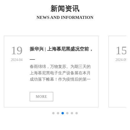
新闻资讯
NEWS AND INFORMATION
19
15
振华兴 | 上海慕尼黑盛况空前，
2024-04
2024-09
振华兴新技术亮相引关注
春雨绵绵，万物复苏。为期三天的
上海慕尼黑电子生产设备展在本月
成功落下帷幕！作为疫情后的第一
场国内大型电子展会，众多振华兴
的新老客户莅临我司展位，共同探
MORE
讨未来技术的发展方向以及公司合
作的新模式。 观众被振华兴的展示
设备吸引，现场工程师进行了详细
专业的讲解，每一次展会都是振华
兴向观众展示一年成果的时机，每