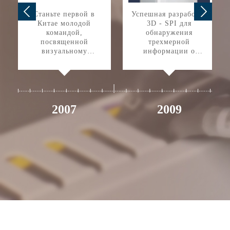
Станьте первой в
Успешная разработка
Китае молодой
3D - SPI для
командой,
обнаружения
посвященной
трехмерной
визуальному
информации о
детекторному
оловянной пасте и
оборудованию AOI,
красном клее с
официально
высокой точностью
зарегистрировал
программирования
знаковый бренд и
получил высокую
2007
2009
оценку на рынке, стал
первым брендом в
области
интеллектуального
визуального
тестирования в Китае