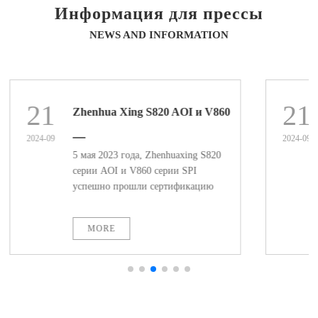
Информация для прессы
NEWS AND INFORMATION
21
21
Zhenhua Xing S820 AOI и V860
2024-09
2024-09
SPI успешно прошли
5 мая 2023 года, Zhenhuaxing S820
серии AOI и V860 серии SPI
сертификацию CFX QPL по
успешно прошли сертификацию
CFX QPL (список сертификации
IPC - 2591 CFX
продукции), не только для
MORE
удовлетворения возможностей,
необходимых для реализации